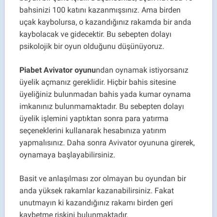
bahsinizi 100 katını kazanmışsınız. Ama birden
uçak kaybolursa, o kazandığınız rakamda bir anda
kaybolacak ve gidecektir. Bu sebepten dolayı
psikolojik bir oyun olduğunu düşünüyoruz.
Piabet Avivator oyunu
ndan oynamak istiyorsanız
üyelik açmanız gereklidir. Hiçbir bahis sitesine
üyeliğiniz bulunmadan bahis yada kumar oynama
imkanınız bulunmamaktadır. Bu sebepten dolayı
üyelik işlemini yaptıktan sonra para yatırma
seçeneklerini kullanarak hesabınıza yatırım
yapmalısınız. Daha sonra Avivator oyununa girerek,
oynamaya başlayabilirsiniz.
Basit ve anlaşılması zor olmayan bu oyundan bir
anda yüksek rakamlar kazanabilirsiniz. Fakat
unutmayın ki kazandığınız rakamı birden geri
kaybetme riskini bulunmaktadır.