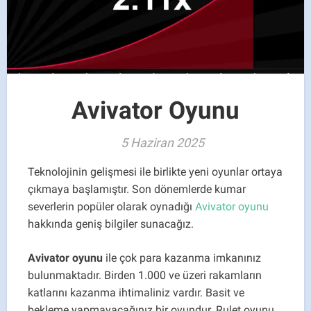
Avivator Oyunu
5 Haziran 2025
Teknolojinin gelişmesi ile birlikte yeni oyunlar ortaya
çıkmaya başlamıştır. Son dönemlerde kumar
severlerin popüler olarak oynadığı
Avivator oyunu
hakkında geniş bilgiler sunacağız.
Avivator oyunu
ile çok para kazanma imkanınız
bulunmaktadır. Birden 1.000 ve üzeri rakamların
katlarını kazanma ihtimaliniz vardır. Basit ve
bekleme yapmayacağınız bir oyundur. Rulet oyunu