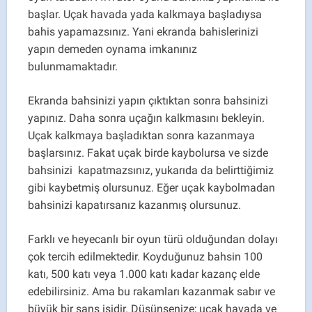
başlar. Uçak havada yada kalkmaya başladıysa
bahis yapamazsınız. Yani ekranda bahislerinizi
yapın demeden oynama imkanınız
bulunmamaktadır.
Ekranda bahsinizi yapın çıktıktan sonra bahsinizi
yapınız. Daha sonra uçağın kalkmasını bekleyin.
Uçak kalkmaya başladıktan sonra kazanmaya
başlarsınız. Fakat uçak birde kaybolursa ve sizde
bahsinizi kapatmazsınız, yukarıda da belirttiğimiz
gibi kaybetmiş olursunuz. Eğer uçak kaybolmadan
bahsinizi kapatırsanız kazanmış olursunuz.
Farklı ve heyecanlı bir oyun türü olduğundan dolayı
çok tercih edilmektedir. Koyduğunuz bahsin 100
katı, 500 katı veya 1.000 katı kadar kazanç elde
edebilirsiniz. Ama bu rakamları kazanmak sabır ve
büyük bir şans işidir. Düşünsenize; uçak havada ve