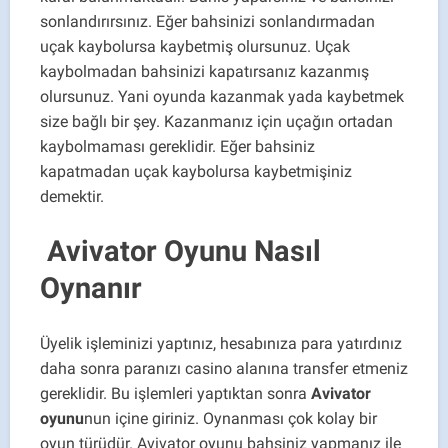
sonlandırırsınız. Eğer bahsinizi sonlandırmadan
uçak kaybolursa kaybetmiş olursunuz. Uçak
kaybolmadan bahsinizi kapatırsanız kazanmış
olursunuz. Yani oyunda kazanmak yada kaybetmek
size bağlı bir şey. Kazanmanız için uçağın ortadan
kaybolmaması gereklidir. Eğer bahsiniz
kapatmadan uçak kaybolursa kaybetmişiniz
demektir.
Avivator Oyunu Nasıl
Oynanır
Üyelik işleminizi yaptınız, hesabınıza para yatırdınız
daha sonra paranızı casino alanına transfer etmeniz
gereklidir. Bu işlemleri yaptıktan sonra
Avivator
oyunu
nun içine giriniz. Oynanması çok kolay bir
oyun türüdür. Avivator oyunu bahsiniz yapmanız ile