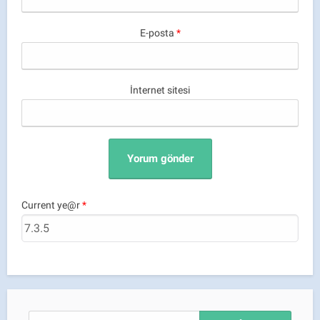
E-posta
*
İnternet sitesi
Current ye@r
*
Arama: